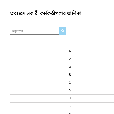
তথ্য প্রদানকারী কর্মকর্তাগণের তালিকা
১
২
৩
৪
৫
৬
৭
৮