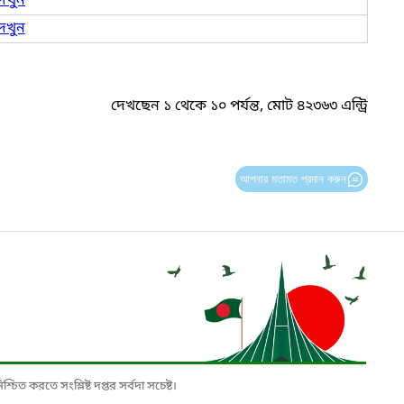
েখুন
েখুন
দেখছেন ১ থেকে ১০ পর্যন্ত, মোট ৪২৩৬৩ এন্ট্রি
আপনার মতামত প্রদান করুন
চিত করতে সংশ্লিষ্ট দপ্তর সর্বদা সচেষ্ট।