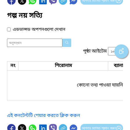
আপনার মতামত প্রদান করুন
গল্প নয় সত্যি
এডভান্সড অপশনগুলো দেখান
পৃষ্ঠা আইটেম
নং
শিরোনাম
ব্যানার 
কোনো তথ্য পাওয়া যায়নি।
এই কনটেন্টটি শেয়ার করতে ক্লিক করুন
আপনার মতামত প্রদান করুন